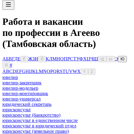
Работа и вакансии
по профессии в Агеево
(Тамбовская область)
А
Б
В
Г
Д
Е
Ж
З
И
К
Л
М
Н
О
П
Р
С
Т
У
Ф
Х
Ц
Ч
Ш
Э
Ё
Й
Щ
Ы
Ю
#
Я
A
B
C
D
E
F
G
H
I
J
K
L
M
N
O
P
Q
R
S
T
U
V
W
X
Y
Z
ювелир
ювелир-закрепщик
ювелир-модельер
ювелир-монтировщик
ювелир-универсал
юридический секретарь
юрисконсульт
юрисконсульт (банкротство)
юрисконсульт в единственном числе
юрисконсульт в юридический отдел
юрисконсульт (земельное право)