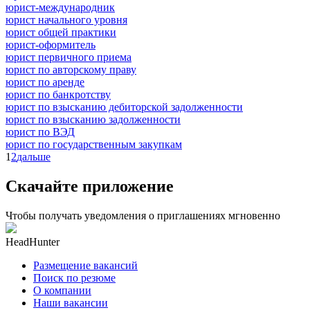
юрист-международник
юрист начального уровня
юрист общей практики
юрист-оформитель
юрист первичного приема
юрист по авторскому праву
юрист по аренде
юрист по банкротству
юрист по взысканию дебиторской задолженности
юрист по взысканию задолженности
юрист по ВЭД
юрист по государственным закупкам
1
2
дальше
Скачайте приложение
Чтобы получать уведомления о приглашениях мгновенно
HeadHunter
Размещение вакансий
Поиск по резюме
О компании
Наши вакансии