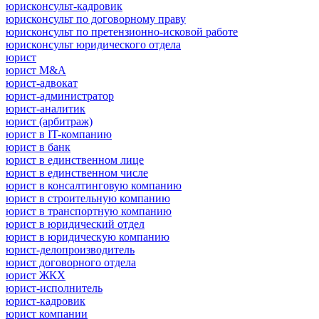
юрисконсульт-кадровик
юрисконсульт по договорному праву
юрисконсульт по претензионно-исковой работе
юрисконсульт юридического отдела
юрист
юрист M&A
юрист-адвокат
юрист-администратор
юрист-аналитик
юрист (арбитраж)
юрист в IT-компанию
юрист в банк
юрист в единственном лице
юрист в единственном числе
юрист в консалтинговую компанию
юрист в строительную компанию
юрист в транспортную компанию
юрист в юридический отдел
юрист в юридическую компанию
юрист-делопроизводитель
юрист договорного отдела
юрист ЖКХ
юрист-исполнитель
юрист-кадровик
юрист компании