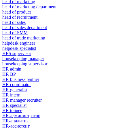
head of marketing
head of marketing department
head of product
head of recruitment
head of sales
head of sales department
head of SMM
head of trade marketing
helpdesk engineer
helpdesk specialist
HES supervisor
housekeeping manager
housekeeping supervisor
HR admin
HR BP
HR business partner
HR coordinator
HR generalist
HR intern
HR manager recruiter
HR specialist
HR trainee
HR-администратор
HR-аналитик
HR-ассистент