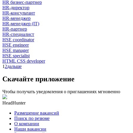
HR бизнес-партнер
HR-директор
HR-консультант
HR-менеджер
HR-менеджер (IT)
HR-партнер
HR-специалист
HSE coordinator
HSE engineer
HSE manager
HSE specialist
HTML CSS developer
1
2
дальше
Скачайте приложение
Чтобы получать уведомления о приглашениях мгновенно
HeadHunter
Размещение вакансий
Поиск по резюме
О компании
Наши вакансии