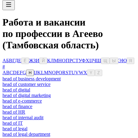
Работа и вакансии
по профессии в Агеево
(Тамбовская область)
А
Б
В
Г
Д
Е
Ж
З
И
К
Л
М
Н
О
П
Р
С
Т
У
Ф
Х
Ц
Ч
Ш
Э
Ю
Ё
Й
Щ
Ы
Я
#
A
B
C
D
E
F
G
I
J
K
L
M
N
O
P
Q
R
S
T
U
V
W
X
H
Y
Z
head of business development
head of customer service
head of digital
head of digital marketing
head of e-commerce
head of finance
head of HR
head of internal audit
head of IT
head of legal
head of legal department