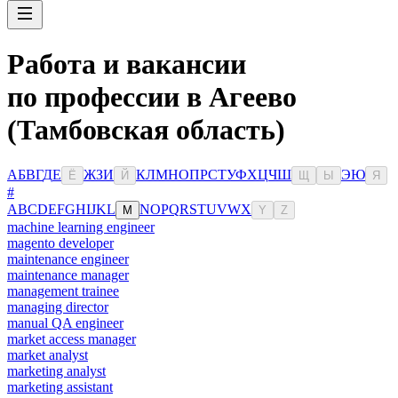
Работа и вакансии
по профессии в Агеево
(Тамбовская область)
А
Б
В
Г
Д
Е
Ж
З
И
К
Л
М
Н
О
П
Р
С
Т
У
Ф
Х
Ц
Ч
Ш
Э
Ю
Ё
Й
Щ
Ы
Я
#
A
B
C
D
E
F
G
H
I
J
K
L
N
O
P
Q
R
S
T
U
V
W
X
M
Y
Z
machine learning engineer
magento developer
maintenance engineer
maintenance manager
management trainee
managing director
manual QA engineer
market access manager
market analyst
marketing analyst
marketing assistant