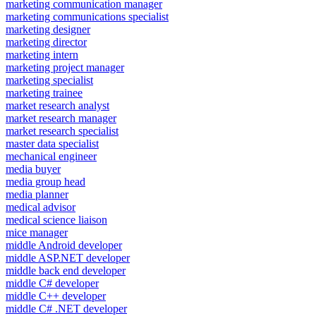
marketing communication manager
marketing communications specialist
marketing designer
marketing director
marketing intern
marketing project manager
marketing specialist
marketing trainee
market research analyst
market research manager
market research specialist
master data specialist
mechanical engineer
media buyer
media group head
media planner
medical advisor
medical science liaison
mice manager
middle Android developer
middle ASP.NET developer
middle back end developer
middle C# developer
middle C++ developer
middle C# .NET developer