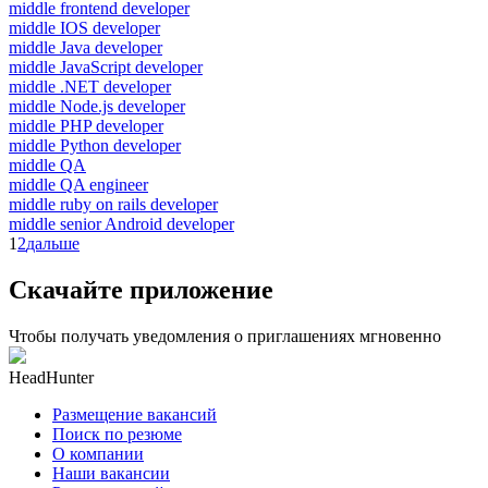
middle frontend developer
middle IOS developer
middle Java developer
middle JavaScript developer
middle .NET developer
middle Node.js developer
middle PHP developer
middle Python developer
middle QA
middle QA engineer
middle ruby on rails developer
middle senior Android developer
1
2
дальше
Скачайте приложение
Чтобы получать уведомления о приглашениях мгновенно
HeadHunter
Размещение вакансий
Поиск по резюме
О компании
Наши вакансии