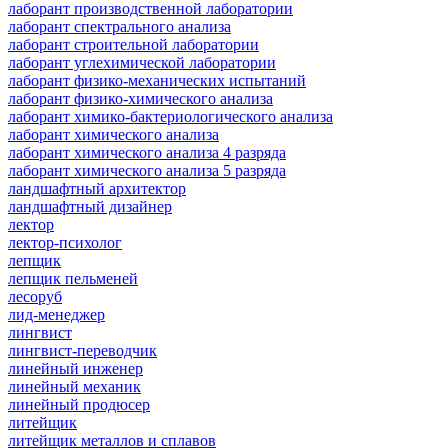
лаборант производственной лаборатории
лаборант спектрального анализа
лаборант строительной лаборатории
лаборант углехимической лаборатории
лаборант физико-механических испытаний
лаборант физико-химического анализа
лаборант химико-бактериологического анализа
лаборант химического анализа
лаборант химического анализа 4 разряда
лаборант химического анализа 5 разряда
ландшафтный архитектор
ландшафтный дизайнер
лектор
лектор-психолог
лепщик
лепщик пельменей
лесоруб
лид-менеджер
лингвист
лингвист-переводчик
линейный инженер
линейный механик
линейный продюсер
литейщик
литейщик металлов и сплавов