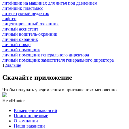
литейщик на машинах для литья под давлением
литейщик пластмасс
литературный редактор
лифтер
лицензированный охранник
личный ассистент
личный водитель-охранник
личный охранник
личный повар
личный помощник
личный помощник генерального директора
личный помощник заместителя генерального директора
1
2
дальше
Скачайте приложение
Чтобы получать уведомления о приглашениях мгновенно
HeadHunter
Размещение вакансий
Поиск по резюме
О компании
Наши вакансии