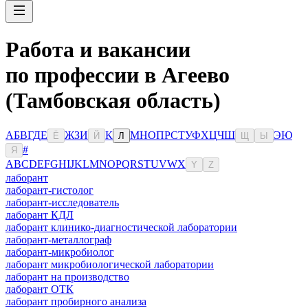
Работа и вакансии
по профессии в Агеево
(Тамбовская область)
А
Б
В
Г
Д
Е
Ж
З
И
К
М
Н
О
П
Р
С
Т
У
Ф
Х
Ц
Ч
Ш
Э
Ю
Ё
Й
Л
Щ
Ы
#
Я
A
B
C
D
E
F
G
H
I
J
K
L
M
N
O
P
Q
R
S
T
U
V
W
X
Y
Z
лаборант
лаборант-гистолог
лаборант-исследователь
лаборант КДЛ
лаборант клинико-диагностической лаборатории
лаборант-металлограф
лаборант-микробиолог
лаборант микробиологической лаборатории
лаборант на производство
лаборант ОТК
лаборант пробирного анализа