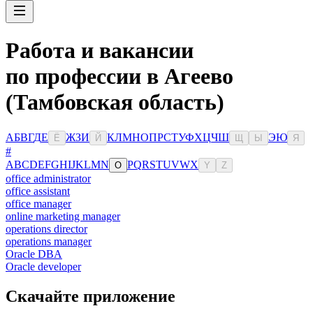
Работа и вакансии
по профессии в Агеево
(Тамбовская область)
А
Б
В
Г
Д
Е
Ж
З
И
К
Л
М
Н
О
П
Р
С
Т
У
Ф
Х
Ц
Ч
Ш
Э
Ю
Ё
Й
Щ
Ы
Я
#
A
B
C
D
E
F
G
H
I
J
K
L
M
N
P
Q
R
S
T
U
V
W
X
O
Y
Z
office administrator
office assistant
office manager
online marketing manager
operations director
operations manager
Oracle DBA
Oracle developer
Скачайте приложение