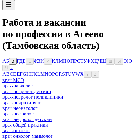
Работа и вакансии
по профессии в Агеево
(Тамбовская область)
А
Б
Г
Д
Е
Ж
З
И
К
Л
М
Н
О
П
Р
С
Т
У
Ф
Х
Ц
Ч
Ш
Э
Ю
В
Ё
Й
Щ
Ы
#
Я
A
B
C
D
E
F
G
H
I
J
K
L
M
N
O
P
Q
R
S
T
U
V
W
X
Y
Z
врач МСЭ
врач-нарколог
врач-невролог детский
врач-невролог поликлиники
врач-нейрохирург
врач-неонатолог
врач-нефролог
врач-нефролог детский
врач общей практики
врач-онколог
врач онколог-маммолог