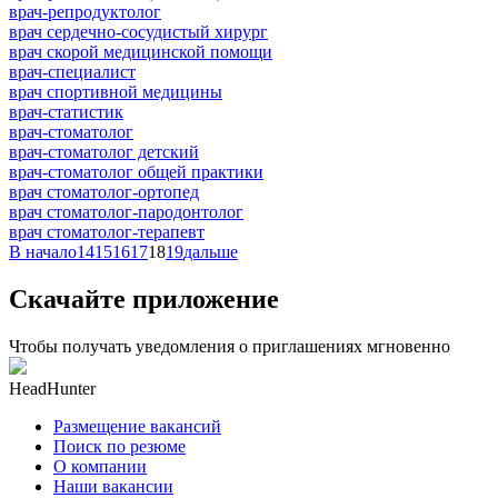
врач-репродуктолог
врач сердечно-сосудистый хирург
врач скорой медицинской помощи
врач-специалист
врач спортивной медицины
врач-статистик
врач-стоматолог
врач-стоматолог детский
врач-стоматолог общей практики
врач стоматолог-ортопед
врач стоматолог-пародонтолог
врач стоматолог-терапевт
В начало
14
15
16
17
18
19
дальше
Скачайте приложение
Чтобы получать уведомления о приглашениях мгновенно
HeadHunter
Размещение вакансий
Поиск по резюме
О компании
Наши вакансии