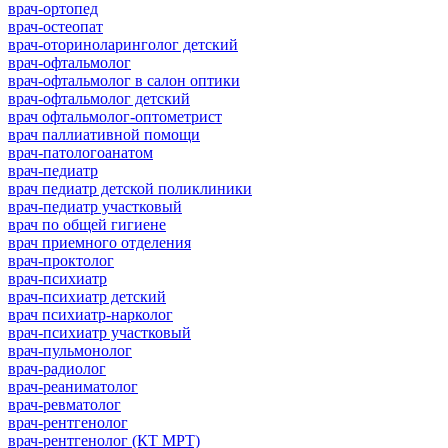
врач-ортопед
врач-остеопат
врач-оториноларинголог детский
врач-офтальмолог
врач-офтальмолог в салон оптики
врач-офтальмолог детский
врач офтальмолог-оптометрист
врач паллиативной помощи
врач-патологоанатом
врач-педиатр
врач педиатр детской поликлиники
врач-педиатр участковый
врач по общей гигиене
врач приемного отделения
врач-проктолог
врач-психиатр
врач-психиатр детский
врач психиатр-нарколог
врач-психиатр участковый
врач-пульмонолог
врач-радиолог
врач-реаниматолог
врач-ревматолог
врач-рентгенолог
врач-рентгенолог (КТ МРТ)