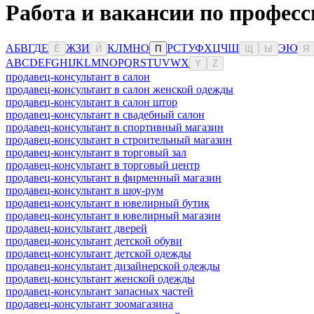
Работа и вакансии по професс
А
Б
В
Г
Д
Е
Ж
З
И
К
Л
М
Н
О
Р
С
Т
У
Ф
Х
Ц
Ч
Ш
Э
Ю
Ё
Й
П
Щ
Ы
Я
A
B
C
D
E
F
G
H
I
J
K
L
M
N
O
P
Q
R
S
T
U
V
W
X
Y
Z
продавец-консультант в салон
продавец-консультант в салон женской одежды
продавец-консультант в салон штор
продавец-консультант в свадебный салон
продавец-консультант в спортивный магазин
продавец-консультант в строительный магазин
продавец-консультант в торговый зал
продавец-консультант в торговый центр
продавец-консультант в фирменный магазин
продавец-консультант в шоу-рум
продавец-консультант в ювелирный бутик
продавец-консультант в ювелирный магазин
продавец-консультант дверей
продавец-консультант детской обуви
продавец-консультант детской одежды
продавец-консультант дизайнерской одежды
продавец-консультант женской одежды
продавец-консультант запасных частей
продавец-консультант зоомагазина