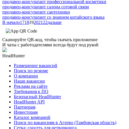
продавец-консультант профессиональной косметики
продавец-консультант салона сотовой связи
продавец-консультант сантехники
продавец-консультант со знанием китайского языка
В начало
17
18
19
20
21
22
дальше
Сканируйте QR-код, чтобы скачать приложение
И чаты с работодателями всегда будут под рукой
HeadHunter
Размещение вакансий
Поиск по резюме
О компании
Наши вакансии
Реклама на сайте
Требования к ПО
Безопасный HeadHunter
HeadHunter API
Партнерам
Инвесторам
Каталог компаний
Поиск по вакансиям в Агеево (Тамбовская область)
Сетка: соцсеть для нетворкинга