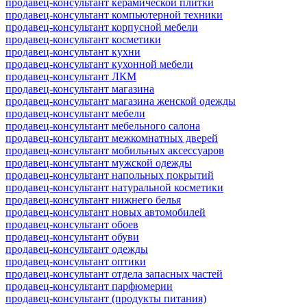
продавец-консультант керамической плитки
продавец-консультант компьютерной техники
продавец-консультант корпусной мебели
продавец-консультант косметики
продавец-консультант кухни
продавец-консультант кухонной мебели
продавец-консультант ЛКМ
продавец-консультант магазина
продавец-консультант магазина женской одежды
продавец-консультант мебели
продавец-консультант мебельного салона
продавец-консультант межкомнатных дверей
продавец-консультант мобильных аксессуаров
продавец-консультант мужской одежды
продавец-консультант напольных покрытий
продавец-консультант натуральной косметики
продавец-консультант нижнего белья
продавец-консультант новых автомобилей
продавец-консультант обоев
продавец-консультант обуви
продавец-консультант одежды
продавец-консультант оптики
продавец-консультант отдела запасных частей
продавец-консультант парфюмерии
продавец-консультант (продукты питания)