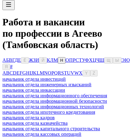
Работа и вакансии
по профессии в Агеево
(Тамбовская область)
А
Б
В
Г
Д
Е
Ж
З
И
К
Л
М
О
П
Р
С
Т
У
Ф
Х
Ц
Ч
Ш
Э
Ю
Ё
Й
Н
Щ
Ы
#
Я
A
B
C
D
E
F
G
H
I
J
K
L
M
N
O
P
Q
R
S
T
U
V
W
X
Y
Z
начальник отдела инвестиций
начальник отдела инженерных изысканий
начальник отдела инкассации
начальник отдела информационного обеспечения
начальник отдела информационной безопасности
начальник отдела информационных технологий
начальник отдела ипотечного кредитования
начальник отдела кадров
начальник отдела казначейства
начальник отдела капитального строительства
начальник отдела кассовых операций