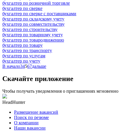
бухгалтер по розничной торговле
бухгалтер по сверке
бухгалтер по сверке с поставщиками
бухгалтер по складскому учету
бухгалтер по совместительству
бухгалтер по строительству
бухгалтер по товарному учету
бухгалтер по товародвижению
бухгалтер по товару
бухгалтер по транспорту
бухгалтер по услугам
бухгалтер по учету
В начало
3
4
5
6
7
дальше
Скачайте приложение
Чтобы получать уведомления о приглашениях мгновенно
HeadHunter
Размещение вакансий
Поиск по резюме
О компании
Наши вакансии