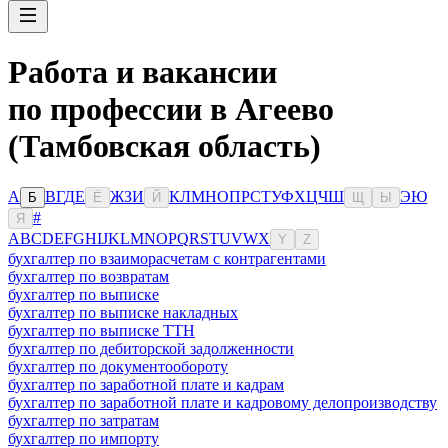
Работа и вакансии
по профессии в Агеево
(Тамбовская область)
А
В
Г
Д
Е
Ж
З
И
К
Л
М
Н
О
П
Р
С
Т
У
Ф
Х
Ц
Ч
Ш
Э
Ю
Б
Ё
Й
Щ
Ы
#
Я
A
B
C
D
E
F
G
H
I
J
K
L
M
N
O
P
Q
R
S
T
U
V
W
X
Y
Z
бухгалтер по взаиморасчетам с контрагентами
бухгалтер по возвратам
бухгалтер по выписке
бухгалтер по выписке накладных
бухгалтер по выписке ТТН
бухгалтер по дебиторской задолженности
бухгалтер по документообороту
бухгалтер по заработной плате и кадрам
бухгалтер по заработной плате и кадровому делопроизводству
бухгалтер по затратам
бухгалтер по импорту