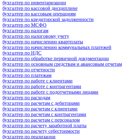
бухгалтер по инвентаризации
бухгалтер по кассовой дисциплине
бухгалтер по кассовым операциям
бухгалтер по кредиторской задолженности
бухгалтер по МСФО
бухгалтер по налогам
бухгалтер по налоговому учету
бухгалтер по начислению квартплаты
бухгалтер по начислению коммунальных платежей
бухгалтер по НДС
бухгалтер по обработке первичной документации
бухгалтер по основным средствам и авансовым отчетам
бухгалтер по отчетности
бухгалтер по платежам
бухгалтер по работе с клиентами
бухгалтер по работе с контрагентами
бухгалтер по работе с подотчетными лицами
бухгалтер по расходам
бухгалтер по расчетам с дебиторами
бухгалтер по расчетам с клиентами
бухгалтер по расчетам с контрагентами
бухгалтер по расчетам с персоналом
бухгалтер по расчету заработной платы
бухгалтер по расчету себестоимости
бухгалтер по реализации