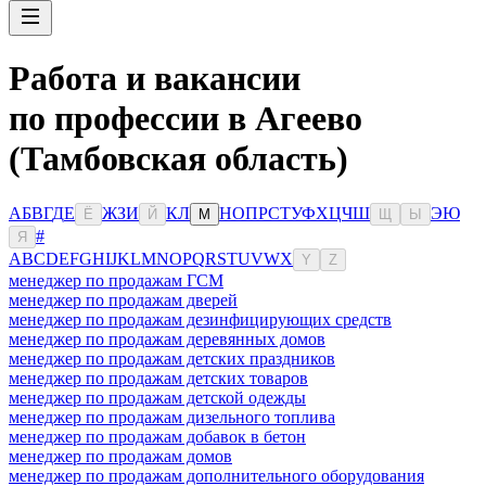
Работа и вакансии
по профессии в Агеево
(Тамбовская область)
А
Б
В
Г
Д
Е
Ж
З
И
К
Л
Н
О
П
Р
С
Т
У
Ф
Х
Ц
Ч
Ш
Э
Ю
Ё
Й
М
Щ
Ы
#
Я
A
B
C
D
E
F
G
H
I
J
K
L
M
N
O
P
Q
R
S
T
U
V
W
X
Y
Z
менеджер по продажам ГСМ
менеджер по продажам дверей
менеджер по продажам дезинфицирующих средств
менеджер по продажам деревянных домов
менеджер по продажам детских праздников
менеджер по продажам детских товаров
менеджер по продажам детской одежды
менеджер по продажам дизельного топлива
менеджер по продажам добавок в бетон
менеджер по продажам домов
менеджер по продажам дополнительного оборудования