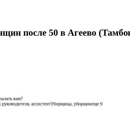
щин после 50 в Агеево (Тамбов
сылать вам?
 руководителя, ассистент
Уборщица, уборщик
еще 9