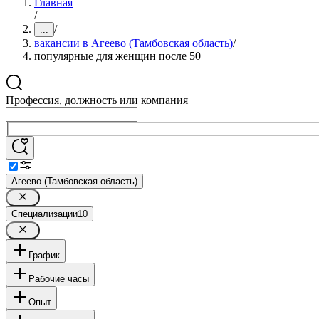
Главная
/
/
...
вакансии в Агеево (Тамбовская область)
/
популярные для женщин после 50
Профессия, должность или компания
Агеево (Тамбовская область)
Специализации
10
График
Рабочие часы
Опыт