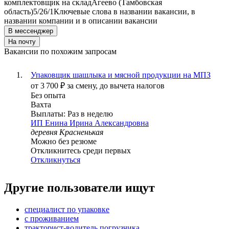
комплектовщик на склад
Агеево (Тамбовская
область)
5/2
6/1
Ключевые слова в названии вакансии, в
названии компании и в описании вакансии
В мессенджер
На почту
Вакансии по похожим запросам
Упаковщик шашлыка и мясной продукции на МПЗ
от
3 700
₽
за смену,
до вычета налогов
Без опыта
Вахта
Выплаты: Раз в неделю
ИП
Енина Ирина Александровна
деревня Красненькая
Можно без резюме
Откликнитесь среди первых
Откликнуться
Другие пользователи ищут
специалист по упаковке
с проживанием
тракторист-водитель погрузчика