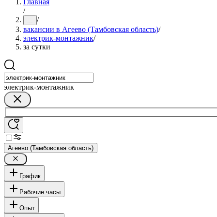
Главная
/
/
...
вакансии в Агеево (Тамбовская область)
/
электрик-монтажник
/
за сутки
электрик-монтажник
Агеево (Тамбовская область)
График
Рабочие часы
Опыт