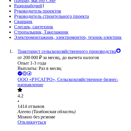
Прораб, мастер СМР
Разнорабочий
1
Руководитель проектов
Руководитель строительного проекта
Сварщик
Слесарь, сантехник
Стропальщик, Такелажник
Электромонтажник, электромонтер, техник-электрик
Тракторист сельскохозяйственного производства
от
200 000
₽
за месяц,
до вычета налогов
Опыт 1-3 года
Выплаты: Раз в месяц
ООО
«РУСАГРО», Сельскохозяйственное бизнес-
направление
4.2
•
1414
отзывов
Агеево (Тамбовская область)
Можно без резюме
Откликнуться