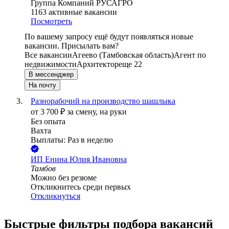
Группа Компаний РУСАГРО
1163
активные вакансии
Посмотреть
По вашему запросу ещё будут появляться новые
вакансии. Присылать вам?
Все вакансии
Агеево (Тамбовская область)
Агент по
недвижимости
Архитектор
еще 22
В мессенджер
На почту
Разнорабочий на производство шашлыка
от
3 700
₽
за смену,
на руки
Без опыта
Вахта
Выплаты: Раз в неделю
ИП
Енина Юлия Ивановна
Тамбов
Можно без резюме
Откликнитесь среди первых
Откликнуться
Быстрые фильтры подбора вакансий