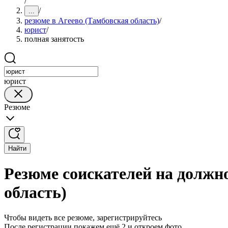
/
/
...
резюме в Агеево (Тамбовская область)
/
юрист
/
полная занятость
юрист
Резюме
Найти
Резюме соискателей на должно
область)
Чтобы видеть все резюме, зарегистрируйтесь
После регистрации покажем ещё 2 и откроем фото