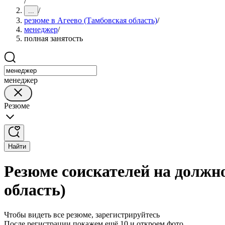
/
/
...
резюме в Агеево (Тамбовская область)
/
менеджер
/
полная занятость
менеджер
Резюме
Найти
Резюме соискателей на должно
область)
Чтобы видеть все резюме, зарегистрируйтесь
После регистрации покажем ещё 10 и откроем фото