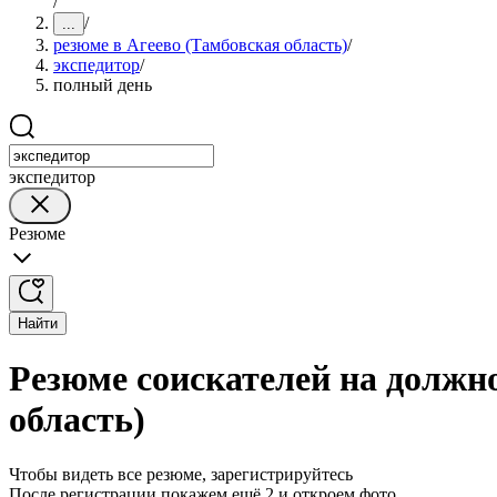
/
/
...
резюме в Агеево (Тамбовская область)
/
экспедитор
/
полный день
экспедитор
Резюме
Найти
Резюме соискателей на должно
область)
Чтобы видеть все резюме, зарегистрируйтесь
После регистрации покажем ещё 2 и откроем фото