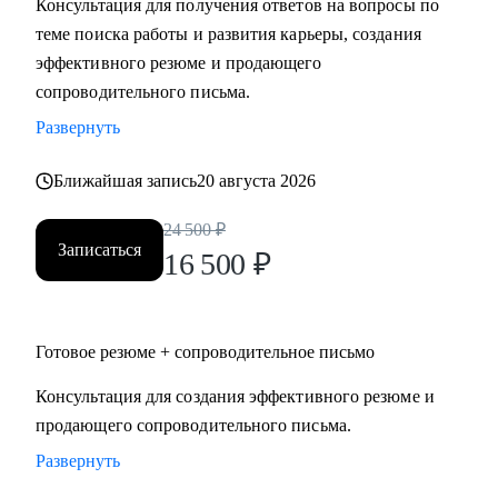
Консультация для получения ответов на вопросы по
теме поиска работы и развития карьеры, создания
Кому могу помочь:
эффективного резюме и продающего
Специалистам и руководителям из следующих сфер:
сопроводительного письма.
• hr
Развернуть
• карьерного консультирования
• продаж
Ближайшая запись
20 августа 2026
• проектного менеджмента
• маркетинга
24 500
₽
Записаться
• аналитики
16 500
₽
• финансов
• закупок
• логистики
Готовое резюме + сопроводительное письмо
• АХО и пр.
Консультация для создания эффективного резюме и
продающего сопроводительного письма.
Я помогу вам, даже если вы:
• несколько лет не работали;
Развернуть
• совсем без опыта работы;