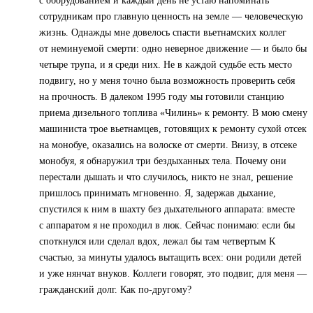
с оборудованием и каждый день не устаю напоминать
сотрудникам про главную ценность на земле — человеческую
жизнь. Однажды мне довелось спасти вьетнамских коллег
от неминуемой смерти: одно неверное движение — и было бы
четыре трупа, и я среди них. Не в каждой судьбе есть место
подвигу, но у меня точно была возможность проверить себя
на прочность. В далеком 1995 году мы готовили станцию
приема дизельного топлива «Чилинь» к ремонту. В мою смену
машиниста трое вьетнамцев, готовящих к ремонту сухой отсек
на монобуе, оказались на волоске от смерти. Внизу, в отсеке
монобуя, я обнаружил три бездыханных тела. Почему они
перестали дышать и что случилось, никто не знал, решение
пришлось принимать мгновенно. Я, задержав дыхание,
спустился к ним в шахту без дыхательного аппарата: вместе
с аппаратом я не проходил в люк. Сейчас понимаю: если бы
споткнулся или сделал вдох, лежал бы там четвертым К
счастью, за минуты удалось вытащить всех: они родили детей
и уже нянчат внуков. Коллеги говорят, это подвиг, для меня —
гражданский долг. Как по-другому?