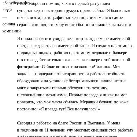
глаза и хорошо помню, как я в первый раз увидел
супертанкер, на котором тружусь прямо сейчас. Я был юным
школьником, фотография танкера поразила меня в самое
сердце: я понял, что хочу во что бы то ни стало оказаться там.
Я попал на флот и увидел весь мир: каждое море имеет свой
цвет, а каждая страна имеет свой запах. Я служил на атомных
подводных лодках, работал на атомном ледоколе и балкере
и в итоге действительно оказался на танкере с той школьной
фотографии. Сейчас он носит название «Чилинь». Моя
задача — поддерживать исправность и работоспособность
оборудования на установке беспричального налива нефти:
могу с закрытыми глазами обслуживать технику
и сложнейшие механизмы. Первые полгода я никак не мог
поверить, что моя мечта сбылась. Мурашки бежали по коже
постоянно: «Я правда тут! Все получилось!»
Сегодня я работаю на благо России и Вьетнама. У меня
в подчинении 11 человек: учу местных специалистов работать