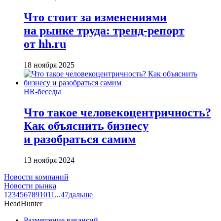
Что стоит за изменениями
на рынке труда: тренд-репорт
от hh.ru
18 ноября 2025
HR-беседы
Что такое человеко­центричность?
Как объяснить бизнесу
и разобраться самим
13 ноября 2024
Новости компаний
Новости рынка
1
2
3
4
5
6
7
8
9
10
11
...
47
дальше
HeadHunter
Размещение вакансий