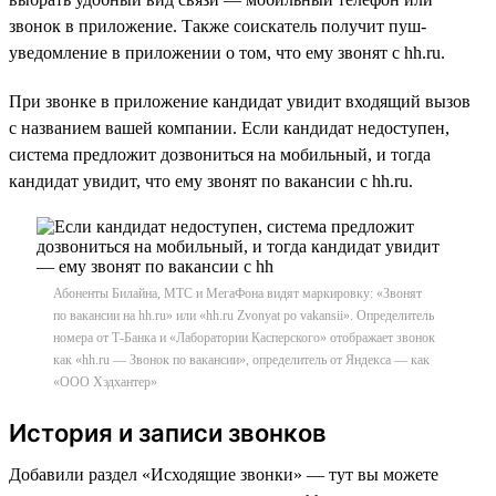
звонок в приложение. Также соискатель получит пуш-
уведомление в приложении о том, что ему звонят с hh.ru.
При звонке в приложение кандидат увидит входящий вызов
с названием вашей компании. Если кандидат недоступен,
система предложит дозвониться на мобильный, и тогда
кандидат увидит, что ему звонят по вакансии с hh.ru.
Абоненты Билайна, МТС и МегаФона видят маркировку: «Звонят
по вакансии на hh.ru» или «hh.ru Zvonyat po vakansii». Определитель
номера от Т-Банка и «Лаборатории Касперского» отображает звонок
как «hh.ru — Звонок по вакансии», определитель от Яндекса — как
«ООО Хэдхантер»
История и записи звонков
Добавили раздел «Исходящие звонки» — тут вы можете