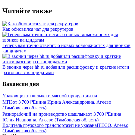
Читайте также
Как обновился чат для рекрутеров
Теперь вам точно ответят: о новых возможностях для звонков
кандидатам
В звонки через hh.ru добавили расшифровку и краткие итоги
разговора с кандидатами
Вакансии дня
Упаковщик шашлыка и мясной продукции на
МПЗ
от
3 700
₽
Енина Ирина Александровна, Агеево
(Тамбовская область)
Разнорабочий на производство шашлыка
от
3 700
₽
Енина
Юлия Ивановна, Агеево (Тамбовская область)
Водитель грузового транспорта
з/п не указана
ITECO, Агеево
(Тамбовская область)