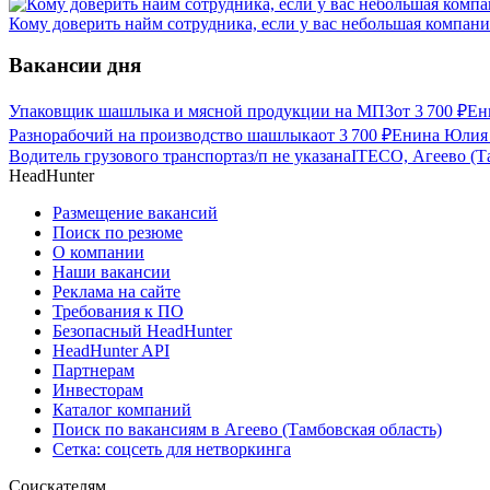
Кому доверить найм сотрудника, если у вас небольшая компани
Вакансии дня
Упаковщик шашлыка и мясной продукции на МПЗ
от
3 700
₽
Ен
Разнорабочий на производство шашлыка
от
3 700
₽
Енина Юлия 
Водитель грузового транспорта
з/п не указана
ITECO, Агеево (Т
HeadHunter
Размещение вакансий
Поиск по резюме
О компании
Наши вакансии
Реклама на сайте
Требования к ПО
Безопасный HeadHunter
HeadHunter API
Партнерам
Инвесторам
Каталог компаний
Поиск по вакансиям в Агеево (Тамбовская область)
Сетка: соцсеть для нетворкинга
Соискателям