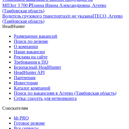
МПЗ
от
3 700
₽
Енина Ирина Александровна, Агеево
(Тамбовская область)
Водитель грузового транспорта
з/п не указана
ITECO, Агеево
(Тамбовская область)
HeadHunter
Размещение вакансий
Поиск по резюме
О компании
Наши вакансии
Реклама на сайте
Требования к ПО
Безопасный HeadHunter
HeadHunter API
Партнерам
Инвесторам
Каталог компаний
Поиск по вакансиям в Агеево (Тамбовская область)
Сетка: соцсеть для нетворкинга
Соискателям
hh PRO
Готовое резюме
Все сервисы