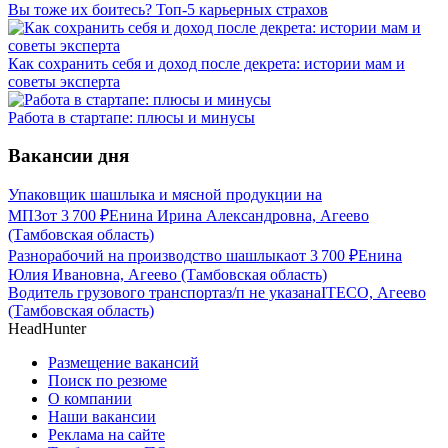
Вы тоже их боитесь? Топ-5 карьерных страхов
Как сохранить себя и доход после декрета: истории мам и
советы эксперта
Работа в стартапе: плюсы и минусы
Вакансии дня
Упаковщик шашлыка и мясной продукции на
МПЗ
от
3 700
₽
Енина Ирина Александровна, Агеево
(Тамбовская область)
Разнорабочий на производство шашлыка
от
3 700
₽
Енина
Юлия Ивановна, Агеево (Тамбовская область)
Водитель грузового транспорта
з/п не указана
ITECO, Агеево
(Тамбовская область)
HeadHunter
Размещение вакансий
Поиск по резюме
О компании
Наши вакансии
Реклама на сайте