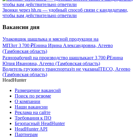
Звонки через hh.ru — удобный способ связи с кандидатами,
чтобы вам действительно ответили
Вакансии дня
Упаковщик шашлыка и мясной продукции на
МПЗ
от
3 700
₽
Енина Ирина Александровна, Агеево
(Тамбовская область)
Разнорабочий на производство шашлыка
от
3 700
₽
Енина
Юлия Ивановна, Агеево (Тамбовская область)
Водитель грузового транспорта
з/п не указана
ITECO, Агеево
(Тамбовская область)
HeadHunter
Размещение вакансий
Поиск по резюме
О компании
Наши вакансии
Реклама на сайте
Требования к ПО
Безопасный HeadHunter
HeadHunter API
Партнерам