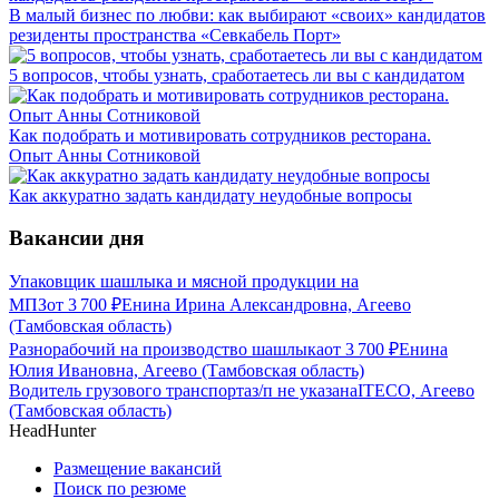
В малый бизнес по любви: как выбирают «своих» кандидатов
резиденты пространства «Севкабель Порт»
5 вопросов, чтобы узнать, сработаетесь ли вы с кандидатом
Как подобрать и мотивировать сотрудников ресторана.
Опыт Анны Сотниковой
Как аккуратно задать кандидату неудобные вопросы
Вакансии дня
Упаковщик шашлыка и мясной продукции на
МПЗ
от
3 700
₽
Енина Ирина Александровна, Агеево
(Тамбовская область)
Разнорабочий на производство шашлыка
от
3 700
₽
Енина
Юлия Ивановна, Агеево (Тамбовская область)
Водитель грузового транспорта
з/п не указана
ITECO, Агеево
(Тамбовская область)
HeadHunter
Размещение вакансий
Поиск по резюме