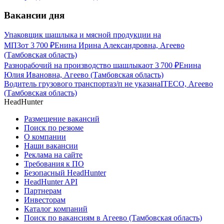
Вакансии дня
Упаковщик шашлыка и мясной продукции на
МПЗ
от
3 700
₽
Енина Ирина Александровна, Агеево
(Тамбовская область)
Разнорабочий на производство шашлыка
от
3 700
₽
Енина
Юлия Ивановна, Агеево (Тамбовская область)
Водитель грузового транспорта
з/п не указана
ITECO, Агеево
(Тамбовская область)
HeadHunter
Размещение вакансий
Поиск по резюме
О компании
Наши вакансии
Реклама на сайте
Требования к ПО
Безопасный HeadHunter
HeadHunter API
Партнерам
Инвесторам
Каталог компаний
Поиск по вакансиям в Агеево (Тамбовская область)