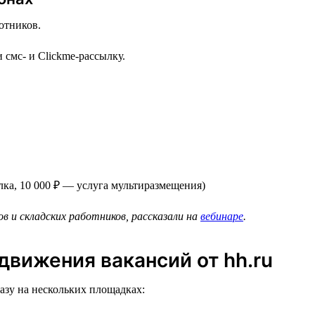
отников.
смс- и Clickme-рассылку.
лка, 10 000 ₽ — услуга мультиразмещения)
ов и складских работников, рассказали на
вебинаре
.
вижения вакансий от hh.ru
зу на нескольких площадках: