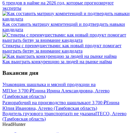
6 трендов в найме на 2026 год, которые прогнозируют
эксперты
Как составить матрицу компетенций и подтвердить навыки
кандидата
Стикеры с преимуществами: как новый продукт помогает
выиграть битву за внимание кандидата
Как выиграть конкуренцию за людей на рынке найма
Вакансии дня
Упаковщик шашлыка и мясной продукции на
МПЗ
от
3 700
₽
Енина Ирина Александровна, Агеево
(Тамбовская область)
Разнорабочий на производство шашлыка
от
3 700
₽
Енина
Юлия Ивановна, Агеево (Тамбовская область)
Водитель грузового транспорта
з/п не указана
ITECO, Агеево
(Тамбовская область)
HeadHunter