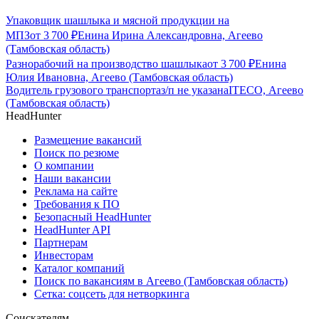
Упаковщик шашлыка и мясной продукции на
МПЗ
от
3 700
₽
Енина Ирина Александровна, Агеево
(Тамбовская область)
Разнорабочий на производство шашлыка
от
3 700
₽
Енина
Юлия Ивановна, Агеево (Тамбовская область)
Водитель грузового транспорта
з/п не указана
ITECO, Агеево
(Тамбовская область)
HeadHunter
Размещение вакансий
Поиск по резюме
О компании
Наши вакансии
Реклама на сайте
Требования к ПО
Безопасный HeadHunter
HeadHunter API
Партнерам
Инвесторам
Каталог компаний
Поиск по вакансиям в Агеево (Тамбовская область)
Сетка: соцсеть для нетворкинга
Соискателям