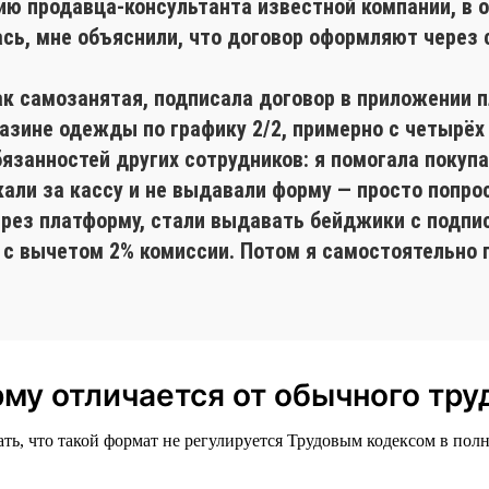
сию продавца-консультанта известной компании, в 
лась, мне объяснили, что договор оформляют через
ак самозанятая, подписала договор в приложении 
газине одежды по графику 2/2, примерно с четырёх
бязанностей других сотрудников: я помогала поку
кали за кассу и не выдавали форму — просто попро
ерез платформу, стали выдавать бейджики с подпи
 с вычетом 2% комиссии. Потом я самостоятельно 
му отличается от обычного тру
ть, что такой формат не регулируется Трудовым кодексом в полн