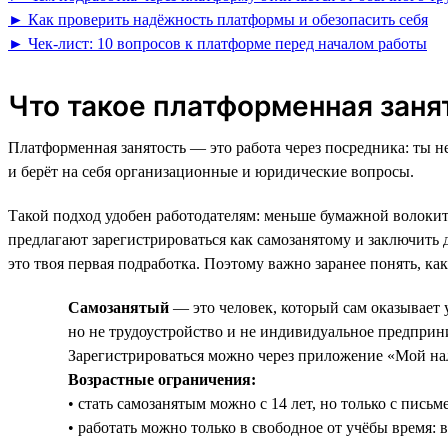
► Как проверить надёжность платформы и обезопасить себя
► Чек-лист: 10 вопросов к платформе перед началом работы
Что такое платформенная зан
Платформенная занятость — это работа через посредника: ты н
и берёт на себя организационные и юридические вопросы.
Такой подход удобен работодателям: меньше бумажной волокит
предлагают зарегистрироваться как самозанятому и заключить 
это твоя первая подработка. Поэтому важно заранее понять, как
Самозанятый
— это человек, который сам оказывает 
но не трудоустройство и не индивидуальное предприн
Зарегистрироваться можно через приложение «Мой нал
Возрастные ограничения:
• стать самозанятым можно с 14 лет, но только с пись
• работать можно только в свободное от учёбы время: в 