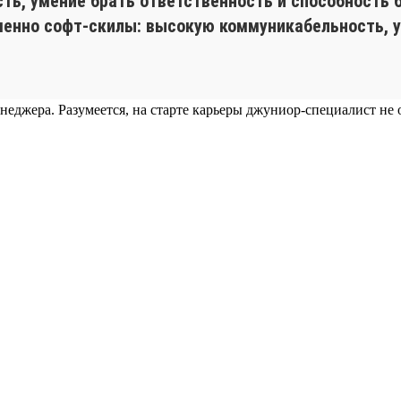
сть, умение брать ответственность и способность 
менно софт-скилы: высокую коммуникабельность, 
еджера. Разумеется, на старте карьеры джуниор-специалист не о