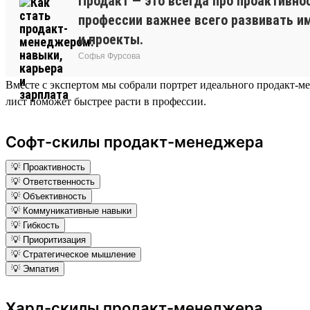
Продакт — это всегда про проактивно
профессии важнее всего развивать и
и проекты.
Софья Фурсова
Вместе с экспертом мы собрали портрет идеального продакт-мен
лист поможет быстрее расти в профессии.
Софт-скилы продакт-менеджера
💡 Проактивность
💡 Ответственность
💡 Объективность
💡 Коммуникативные навыки
💡 Гибкость
💡 Приоритизация
💡 Стратегическое мышление
💡 Эмпатия
Хард-скилы продакт-менеджера