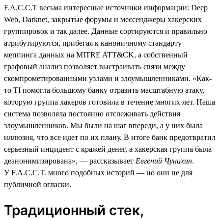
F.A.C.C.T весьма интересные источники информации: Deep
Web, Darknet, закрытые форумы и мессенджеры хакерских
группировок и так далее. Данные сортируются и правильно
атрибутируются, прибегая к каноничному стандарту
меппинга данных на MITRE ATT&CK, а собственный
графовый анализ позволяет выстраивать связи между
скомпрометированными узлами и злоумышленниками. «Как-
то TI помогла большому банку отразить масштабную атаку,
которую группа хакеров готовила в течение многих лет. Наша
система позволяла постоянно отслеживать действия
злоумышленников. Мы были на шаг впереди, а у них была
иллюзия, что все идет по их плану. В итоге банк предотвратил
серьезный инцидент с кражей денег, а хакерская группа была
деанонимизирована», — рассказывает
Евгений Чунихин
.
У F.A.C.C.T. много подобных историй — но они не для
публичной огласки.
Традиционный стек,