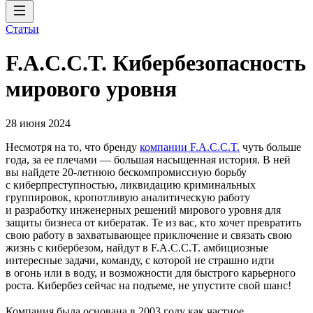
Статьи
F.A.C.C.T. Кибербезопасность
мирового уровня
28 июня 2024
Несмотря на то, что бренду
компании F.A.C.C.T.
чуть больше
года, за ее плечами — большая насыщенная история. В ней
вы найдете 20‑летнюю бескомпромиссную борьбу
с киберпреступностью, ликвидацию криминальных
группировок, кропотливую аналитическую работу
и разработку инженерных решений мирового уровня для
защиты бизнеса от кибератак. Те из вас, кто хочет превратить
свою работу в захватывающее приключение и связать свою
жизнь с кибербезом, найдут в F.A.C.C.T. амбициозные
интересные задачи, команду, с которой не страшно идти
в огонь или в воду, и возможности для быстрого карьерного
роста. Кибербез сейчас на подъеме, не упустите свой шанс!
Компания была основана в 2003 году как частное