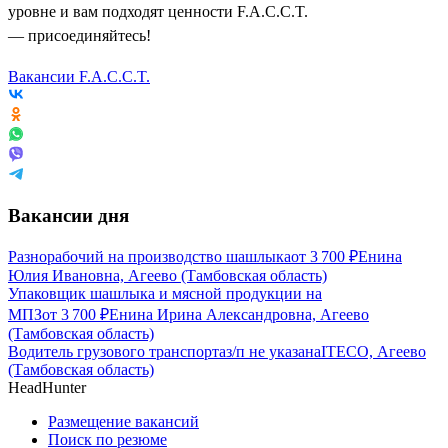
уровне и вам подходят ценности F.A.C.C.T.
— присоединяйтесь!
Вакансии F.A.C.C.T.
Вакансии дня
Разнорабочий на производство шашлыка
от
3 700
₽
Енина
Юлия Ивановна, Агеево (Тамбовская область)
Упаковщик шашлыка и мясной продукции на
МПЗ
от
3 700
₽
Енина Ирина Александровна, Агеево
(Тамбовская область)
Водитель грузового транспорта
з/п не указана
ITECO, Агеево
(Тамбовская область)
HeadHunter
Размещение вакансий
Поиск по резюме