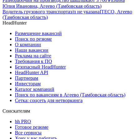
Разнорабочий на производство шашлыка
от
3 700
₽
Енина
Юлия Ивановна, Агеево (Тамбовская область)
Водитель грузового транспорта
з/п не указана
ITECO, Агеево
(Тамбовская область)
HeadHunter
Размещение вакансий
Поиск по резюме
О компании
Наши вакансии
Реклама на сайте
Требования к ПО
Безопасный HeadHunter
HeadHunter API
Партнерам
Инвесторам
Каталог компаний
Поиск по вакансиям в Агеево (Тамбовская область)
Сетка: соцсеть для нетворкинга
Соискателям
hh PRO
Готовое резюме
Все сервисы
Хочу у вас работать