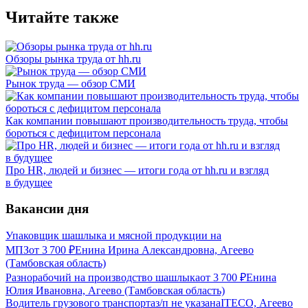
Читайте также
Обзоры рынка труда от hh.ru
Рынок труда — обзор СМИ
Как компании повышают производительность труда, чтобы
бороться с дефицитом персонала
Про HR, людей и бизнес — итоги года от hh.ru и взгляд
в будущее
Вакансии дня
Упаковщик шашлыка и мясной продукции на
МПЗ
от
3 700
₽
Енина Ирина Александровна, Агеево
(Тамбовская область)
Разнорабочий на производство шашлыка
от
3 700
₽
Енина
Юлия Ивановна, Агеево (Тамбовская область)
Водитель грузового транспорта
з/п не указана
ITECO, Агеево