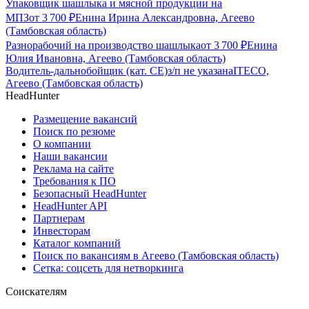
Упаковщик шашлыка и мясной продукции на
МПЗ
от
3 700
₽
Енина Ирина Александровна, Агеево
(Тамбовская область)
Разнорабочий на производство шашлыка
от
3 700
₽
Енина
Юлия Ивановна, Агеево (Тамбовская область)
Водитель-дальнобойщик (кат. CE)
з/п не указана
ITECO,
Агеево (Тамбовская область)
HeadHunter
Размещение вакансий
Поиск по резюме
О компании
Наши вакансии
Реклама на сайте
Требования к ПО
Безопасный HeadHunter
HeadHunter API
Партнерам
Инвесторам
Каталог компаний
Поиск по вакансиям в Агеево (Тамбовская область)
Сетка: соцсеть для нетворкинга
Соискателям