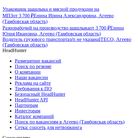
Упаковщик шашлыка и мясной продукции на
МПЗ
от
3 700
₽
Енина Ирина Александровна, Агеево
(Тамбовская область)
Разнорабочий на производство шашлыка
от
3 700
₽
Енина
Юлия Ивановна, Агеево (Тамбовская область)
Водитель грузового транспорта
з/п не указана
ITECO, Агеево
(Тамбовская область)
HeadHunter
Размещение вакансий
Поиск по резюме
О компании
Наши вакансии
Реклама на сайте
Требования к ПО
Безопасный HeadHunter
HeadHunter API
Партнерам
Инвесторам
Каталог компаний
Поиск по вакансиям в Агеево (Тамбовская область)
Сетка: соцсеть для нетворкинга
Соискателям