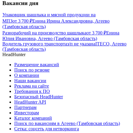
Вакансии дня
Упаковщик шашлыка и мясной продукции на
МПЗ
от
3 700
₽
Енина Ирина Александровна, Агеево
(Тамбовская область)
Разнорабочий на производство шашлыка
от
3 700
₽
Енина
Юлия Ивановна, Агеево (Тамбовская область)
Водитель грузового транспорта
з/п не указана
ITECO, Агеево
(Тамбовская область)
HeadHunter
Размещение вакансий
Поиск по резюме
О компании
Наши вакансии
Реклама на сайте
Требования к ПО
Безопасный HeadHunter
HeadHunter API
Партнерам
Инвесторам
Каталог компаний
Поиск по вакансиям в Агеево (Тамбовская область)
Сетка: соцсеть для нетворкинга