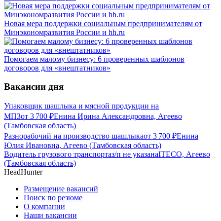
Новая мера поддержки социальным предпринимателям от
Минэкономразвития России и hh.ru
Помогаем малому бизнесу: 6 проверенных шаблонов
договоров для «внештатников»
Вакансии дня
Упаковщик шашлыка и мясной продукции на
МПЗ
от
3 700
₽
Енина Ирина Александровна, Агеево
(Тамбовская область)
Разнорабочий на производство шашлыка
от
3 700
₽
Енина
Юлия Ивановна, Агеево (Тамбовская область)
Водитель грузового транспорта
з/п не указана
ITECO, Агеево
(Тамбовская область)
HeadHunter
Размещение вакансий
Поиск по резюме
О компании
Наши вакансии