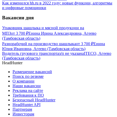
Как изменился hh.ru в 2022 году: новые функции, алгоритмы
и цифровые помощники
Вакансии дня
Упаковщик шашлыка и мясной продукции на
МПЗ
от
3 700
₽
Енина Ирина Александровна, Агеево
(Тамбовская область)
Разнорабочий на производство шашлыка
от
3 700
₽
Енина
Юлия Ивановна, Агеево (Тамбовская область)
Водитель грузового транспорта
з/п не указана
ITECO, Агеево
(Тамбовская область)
HeadHunter
Размещение вакансий
Поиск по резюме
О компании
Наши вакансии
Реклама на сайте
Требования к ПО
Безопасный HeadHunter
HeadHunter API
Партнерам
Инвесторам