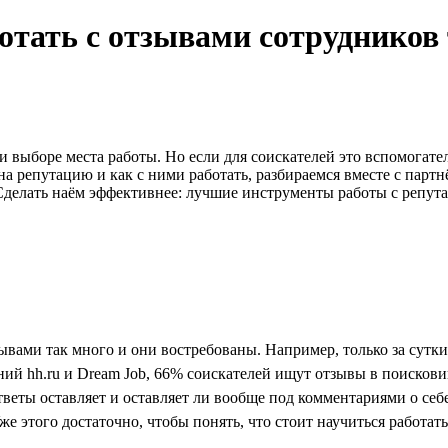
тать с отзывами сотрудников т
 выборе места работы. Но если для соискателей это вспомогат
на репутацию и как с ними работать, разбираемся вместе с па
делать наём эффективнее: лучшие инструменты работы с репут
зывами так много и они востребованы. Например, только за сутк
ний hh.ru и Dream Job, 66% соискателей ищут отзывы в поискови
тветы оставляет и оставляет ли вообще под комментариями о себе
же этого достаточно, чтобы понять, что стоит научиться работат