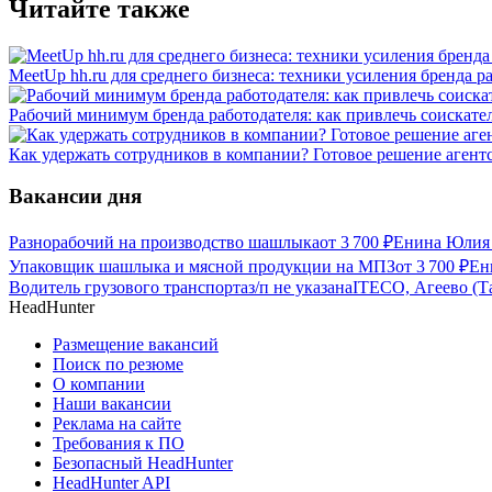
Читайте также
MeetUp hh.ru для среднего бизнеса: техники усиления бренда р
Рабочий минимум бренда работодателя: как привлечь соискател
Как удержать сотрудников в компании? Готовое решение агент
Вакансии дня
Разнорабочий на производство шашлыка
от
3 700
₽
Енина Юлия 
Упаковщик шашлыка и мясной продукции на МПЗ
от
3 700
₽
Ен
Водитель грузового транспорта
з/п не указана
ITECO, Агеево (Т
HeadHunter
Размещение вакансий
Поиск по резюме
О компании
Наши вакансии
Реклама на сайте
Требования к ПО
Безопасный HeadHunter
HeadHunter API