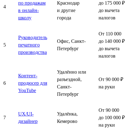
по продажам
Краснодар
до 175 000 ₽
4
в онлайн-
и другие
до вычета
школу
города
налогов
От 110 000
Руководитель
Офис, Санкт-
до 140 000 ₽
5
печатного
Петербург
до вычета
производства
налогов
Удалённо или
Контент-
разъездной,
От 90 000 ₽
6
продюсер для
Санкт-
на руки
YouTube
Петербург
От 90 000
UX/UI-
Удалёнка,
7
до 100 000 ₽
дизайнер
Кемерово
на руки