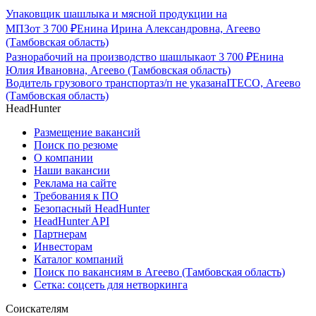
Упаковщик шашлыка и мясной продукции на
МПЗ
от
3 700
₽
Енина Ирина Александровна, Агеево
(Тамбовская область)
Разнорабочий на производство шашлыка
от
3 700
₽
Енина
Юлия Ивановна, Агеево (Тамбовская область)
Водитель грузового транспорта
з/п не указана
ITECO, Агеево
(Тамбовская область)
HeadHunter
Размещение вакансий
Поиск по резюме
О компании
Наши вакансии
Реклама на сайте
Требования к ПО
Безопасный HeadHunter
HeadHunter API
Партнерам
Инвесторам
Каталог компаний
Поиск по вакансиям в Агеево (Тамбовская область)
Сетка: соцсеть для нетворкинга
Соискателям