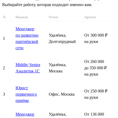
Выбирайте работу, которая подходит именно вам.
№
Вакансия
Регион
Зарплата
Менеджер
по развитию
Удалёнка,
От 300 000 ₽
1
партнёрской
Долгопрудный
на руки
сети
От 260 000
Middle/ Senior
Удалёнка,
2
до 350 000 ₽
Аналитик 1С
Москва
на руки
Юрист
От 250 000 ₽
3
первичного
Офис, Москва
на руки
приёма
Менеджер
Удалёнка,
От 136 000