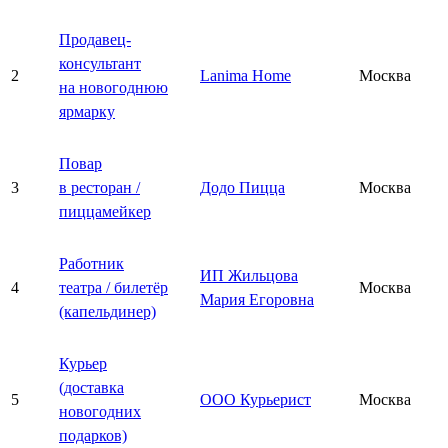
Продавец-
консультант
2
Lanima Home
Москва
на новогоднюю
ярмарку
Повар
3
в ресторан /
Додо Пицца
Москва
пиццамейкер
Работник
ИП Жильцова
4
театра / билетёр
Москва
Мария Егоровна
(капельдинер)
Курьер
(доставка
5
ООО Курьерист
Москва
новогодних
подарков)