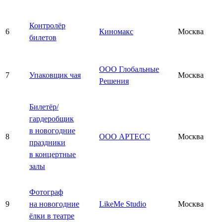
Контролёр
6
Киномакс
Москва
билетов
ООО Глобальные
7
Упаковщик чая
Москва
Решения
Билетёр/
гардеробщик
в новогодние
8
ООО АРТЕСС
Москва
праздники
в концертные
залы
Фотограф
9
на новогодние
LikeMe Studio
Москва
ёлки в театре