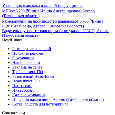
Упаковщик шашлыка и мясной продукции на
МПЗ
от
3 700
₽
Енина Ирина Александровна, Агеево
(Тамбовская область)
Разнорабочий на производство шашлыка
от
3 700
₽
Енина
Юлия Ивановна, Агеево (Тамбовская область)
Водитель грузового транспорта
з/п не указана
ITECO, Агеево
(Тамбовская область)
HeadHunter
Размещение вакансий
Поиск по резюме
О компании
Наши вакансии
Реклама на сайте
Требования к ПО
Безопасный HeadHunter
HeadHunter API
Партнерам
Инвесторам
Каталог компаний
Поиск по вакансиям в Агеево (Тамбовская область)
Сетка: соцсеть для нетворкинга
Соискателям