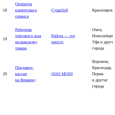
Оператор
18
клиентского
СушиSell
Красноярск
сервиса
Работник
Омск,
торгового зала
Работа — это
Новосибирск
19
на выкладку
просто
Уфа и други
товара
города
Воронеж,
Продавец-
Краснодар,
20
кассир
ООО MODI
Пермь
на Ярмарку
и другие
города