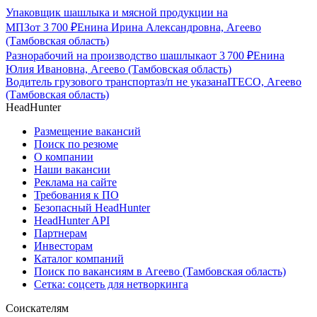
Упаковщик шашлыка и мясной продукции на
МПЗ
от
3 700
₽
Енина Ирина Александровна, Агеево
(Тамбовская область)
Разнорабочий на производство шашлыка
от
3 700
₽
Енина
Юлия Ивановна, Агеево (Тамбовская область)
Водитель грузового транспорта
з/п не указана
ITECO, Агеево
(Тамбовская область)
HeadHunter
Размещение вакансий
Поиск по резюме
О компании
Наши вакансии
Реклама на сайте
Требования к ПО
Безопасный HeadHunter
HeadHunter API
Партнерам
Инвесторам
Каталог компаний
Поиск по вакансиям в Агеево (Тамбовская область)
Сетка: соцсеть для нетворкинга
Соискателям